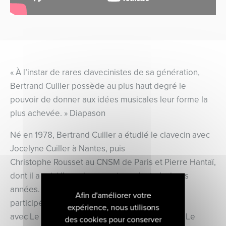
« À l’instar de rares clavecinistes de sa génération,
Bertrand Cuiller possède au plus haut degré le
pouvoir de donner aux idées musicales leur forme la
plus achevée. » Diapason
Né en 1978, Bertrand Cuiller a étudié le clavecin avec
Jocelyne Cuiller à Nantes, puis
Christophe Rousset au CNSM de Paris et Pierre Hantaï,
dont il a suivi l’enseignement pendant plusieurs
années. Il joue également du cor baroque. Il a
Afin d'améliorer votre
participé à des productions d’opéra
expérience, nous utilisons
avec Le Concert Spirituel, Les Arts Florissants, Le
des cookies pour conserver