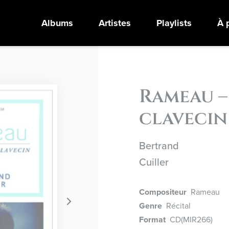
Albums
Artistes
Playlists
À 
Rameau –
clavecin
Bertrand
Cuiller
Compositeur
Rameau
Genre
Récital
Format
CD
(MIR266)