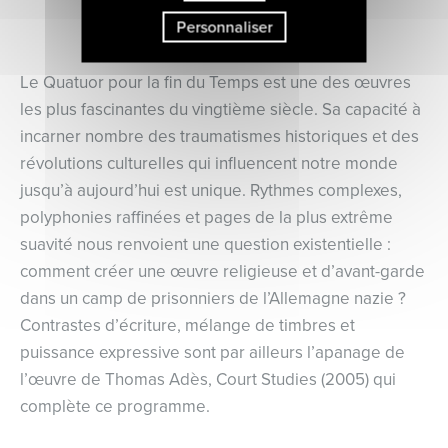
Personnaliser
Le Quatuor pour la fin du Temps est une des œuvres
les plus fascinantes du vingtième siècle. Sa capacité à
incarner nombre des traumatismes historiques et des
révolutions culturelles qui influencent notre monde
jusqu’à aujourd’hui est unique. Rythmes complexes,
polyphonies raffinées et pages de la plus extrême
suavité nous renvoient une question existentielle :
comment créer une œuvre religieuse et d’avant-garde
dans un camp de prisonniers de l’Allemagne nazie ?
Contrastes d’écriture, mélange de timbres et
puissance expressive sont par ailleurs l’apanage de
l’œuvre de Thomas Adès, Court Studies (2005) qui
complète ce programme.