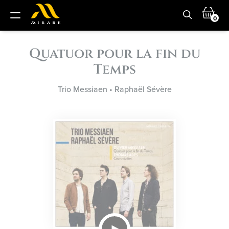
0
Quatuor pour la fin du
Temps
Trio Messiaen
•
Raphaël Sévère