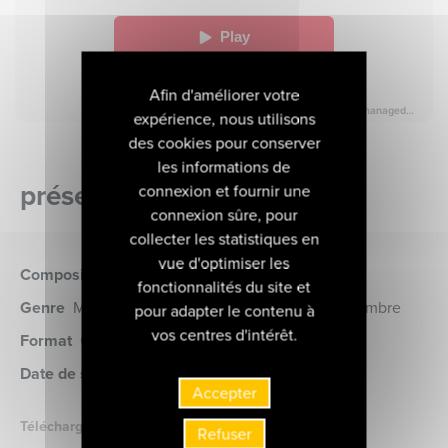
Afin d'améliorer votre
expérience, nous utilisons
des cookies pour conserver
les informations de
présentation de l'album
connexion et fournir une
connexion sûre, pour
collecter les statistiques en
vue d'optimiser les
Compositeurs
Adès (Thomas) • Messiaen Olivier
fonctionnalités du site et
Genre
Musique Contemporaine, Musique de chambre
pour adapter le contenu à
vos centres d'intérêt.
Format
CD
(MIR334)
Date de sortie
30 novembre 2018
Accepter
Télécharger le livret
Refuser