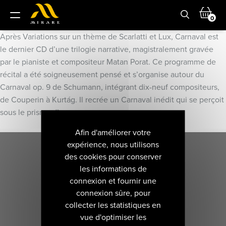
0
Après Variations sur un thème de Scarlatti et Lux, Carnaval est
le dernier CD d’une trilogie narrative, magistralement gravée
par le pianiste et compositeur Matan Porat. Ce programme de
récital a été soigneusement pensé et s’organise autour du
Carnaval op. 9 de Schumann, intégrant dix-neuf compositeurs,
de Couperin à Kurtág. Il recrée un Carnaval inédit qui se perçoit
sous le prisme d’un masque nouveau.
Afin d'améliorer votre
expérience, nous utilisons
des cookies pour conserver
les informations de
connexion et fournir une
connexion sûre, pour
collecter les statistiques en
vue d'optimiser les