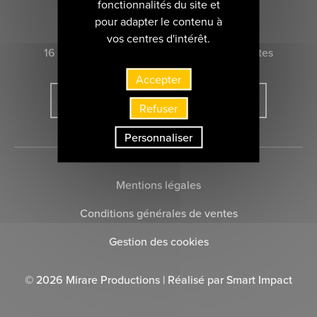
fonctionnalités du site et
CONTACTEZ-NOUS
pour adapter le contenu à
vos centres d'intérêt.
16 rue Marie-Anne du Boccage 44000 Nantes
Accepter
INSCRIVEZ-VOUS À LA NEWSLETTER
Refuser
Personnaliser
Mentions légales
Conditions générales de ventes
Gestion des cookies
© 2026 Mirare Productions | Réalisé par
Smart Impact