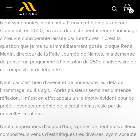
0
Neuf symphonies, neuf chefs-d’œuvre et bien plus encore…
Comment, en 2020, un accordéoniste peut-il rendre hommage
à l’œuvre considérable laissée par Beethoven ? C’est la
question que je me suis immédiatement posée lorsque René
Martin, directeur de la Folle Journée de Nantes, m’a demandé
de penser un programme à l’occasion du 250e anniversaire de
ce compositeur de légende.
Neuf, car c’est bien d’avenir et de nouveauté, au-delà de
l’hommage, qu’il s’agit… Après plusieurs semaines d’intense
réflexion, il m’est en effet apparu un leitmotiv évident pour ce
projet : évoquer un génie de la création musicale par de
nouvelles créations.
Neuf compositions d’aujourd’hui, signées de neuf merveilleux
compositeurs venus d’esthétiques très diverses, ayant accepté