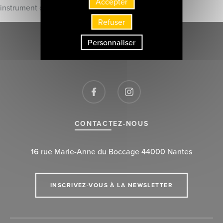
Accepter
instrument que j’aime tant, l’accordéon !
Refuser
Personnaliser
CONTACTEZ-NOUS
16 rue Marie-Anne du Boccage 44000 Nantes
INSCRIVEZ-VOUS À LA NEWSLETTER