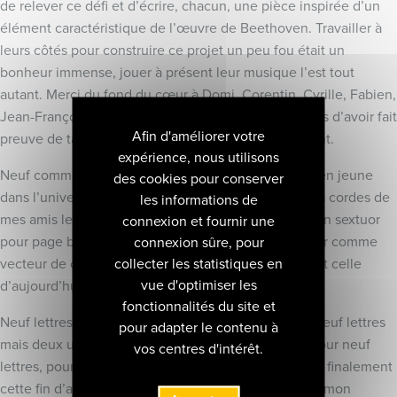
de relever ce défi et d’écrire, chacun, une pièce inspirée d’un
élément caractéristique de l’œuvre de Beethoven. Travailler à
leurs côtés pour construire ce projet un peu fou était un
bonheur immense, jouer à présent leur musique l’est tout
autant. Merci du fond du cœur à Domi, Corentin, Cyrille, Fabien,
Jean-François, Patrice, Stéphane, Thibault et Thomas d’avoir fait
Afin d'améliorer votre
preuve de tant d’engagement, d’inventivité, de talent.
expérience, nous utilisons
Neuf comme cet instrument, l’accordéon, encore bien jeune
des cookies pour conserver
dans l’univers classique, entouré par les magnifiques cordes de
les informations de
mes amis le Quatuor Hermès et Édouard Macarez : un sextuor
connexion et fournir une
pour page blanche à chaque composition, un sextuor comme
connexion sûre, pour
collecter les statistiques en
vecteur de communication entre la musique d’hier et celle
vue d'optimiser les
d’aujourd’hui.
fonctionnalités du site et
Neuf lettres, BEETHOVEN, ACCORDÉON, toujours neuf lettres
pour adapter le contenu à
mais deux univers jusque là si distants… Un projet pour neuf
vos centres d'intérêt.
lettres, pour neuf créations, pour que le neuf inonde finalement
cette fin d’année 2020, si particulière, et l’avenir de mon