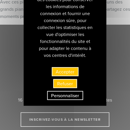
Avec ces pièces choisies, interprétées par quelques-uns des
les informations de
grands pianistes et révélations du Festival, vivez et partagez ces
connexion et fournir une
moments privilégiés de musiques nocturnes.
connexion sûre, pour
collecter les statistiques en
vue d'optimiser les
fonctionnalités du site et
pour adapter le contenu à
vos centres d'intérêt.
Accepter
Refuser
CONTACTEZ-NOUS
Personnaliser
16 rue Marie-Anne du Boccage 44000 Nantes
INSCRIVEZ-VOUS À LA NEWSLETTER