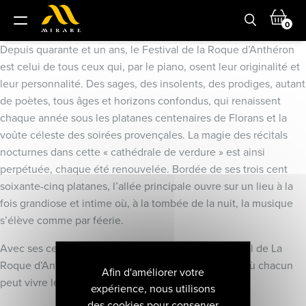
0
Depuis quarante et un ans, le Festival de la Roque d’Anthéron
est celui de tous ceux qui, par le piano, osent leur originalité et
leur personnalité. Des sages, des insolents, des prodiges, autant
de poètes, tous âges et horizons confondus, qui renaissent
chaque année sous les platanes centenaires de Florans et la
voûte céleste des soirées provençales. La magie des récitals
nocturnes dans cette « cathédrale de verdure » est ainsi
perpétuée, chaque été renouvelée. Bordée de ses trois cent
soixante-cinq platanes, l’allée principale ouvre sur un lieu à la
fois grandiose et intime où, à la tombée de la nuit, la musique
s’élève comme par féerie.
Avec ses cent concerts, classiques et jazz, le Festival de La
Roque d’Anthéron, apparaît comme un lieu unique où chacun
Afin d'améliorer votre
peut vivre le piano comme il le rêve.
expérience, nous utilisons
des cookies pour conserver