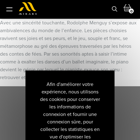
0
Avec une sincérité touchante, Rodolphe Menguy s’expose aux
ambivalences du monde de l’enfance. Les pièces choisies
ravivent ses joies et ses peurs, et le jeu, souple et franc, se
métamorphose au gré des épreuves traversées par les héros
des contes de fées. Par ses sonorités aptes à saisir l’intime
comme à exalter les danses d’un ballet imaginaire, le piano
devient le génie par lequel le pianiste exauce son vœu :
retrouver et partager l’émotion des premières fois.
Afin d'améliorer votre
expérience, nous utilisons
des cookies pour conserver
les informations de
connexion et fournir une
connexion sûre, pour
collecter les statistiques en
vue d'optimiser les