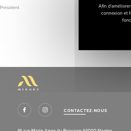
Afin d'améliore
Président Directeur a
connexion et f
fonc
CONTACTEZ-NOUS
16 rue Marie-Anne du Boccage 44000 Nantes