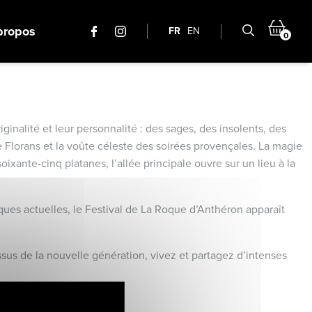
propos
FR
EN
0
ginalité et leur personnalité : des sages, des insolents, des
 Florans et la voûte céleste des soirées provençales. La magie
xante-cinq platanes, l’allée principale ouvre sur un lieu à la
ues actuelles, le Festival de La Roque d’Anthéron apparaît
ssus de la nouvelle génération, vivez et partagez d’intenses