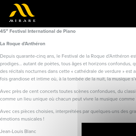
e
45
Festival International de Piano
La Roque d’Anthéron
Depuis quarante-cinq ans, le Festival de la Roque d’Anthéron est c
prodiges… autant de poètes, tous âges et horizons confondus, q
des récitals nocturnes dans cette « cathédrale de verdure » est a
fois grandiose et intime où, à la tombée de la nuit, la musique 
Avec près de cent concerts toutes scènes confondues, du classiq
comme un lieu unique où chacun peut vivre la musique comme i
Avec ces pièces choisies, interprétées par quelques-uns des gran
émotions musicales !
Jean-Louis Blanc René