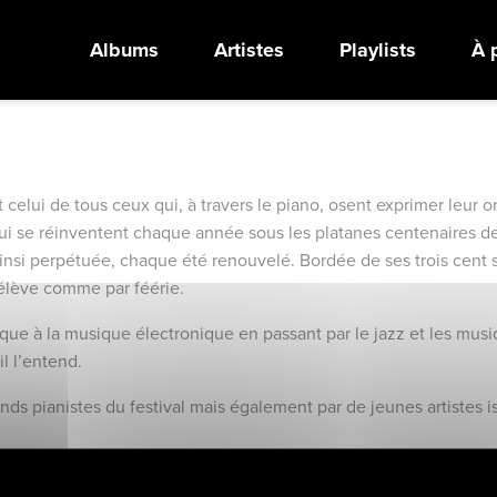
Albums
Artistes
Playlists
À 
elui de tous ceux qui, à travers le piano, osent exprimer leur ori
ui se réinventent chaque année sous les platanes centenaires de
insi perpétuée, chaque été renouvelé. Bordée de ses trois cent soi
s’élève comme par féérie.
ue à la musique électronique en passant par le jazz et les musiq
l l’entend.
ds pianistes du festival mais également par de jeunes artistes i
 Martin