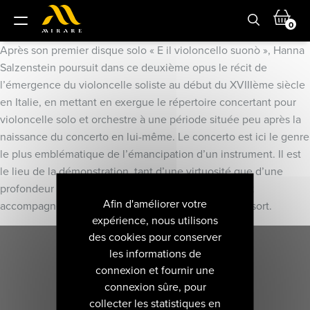
0
Après son premier disque solo « E il violoncello suonò », Hanna
Salzenstein poursuit dans ce deuxième opus le récit de
l’émergence du violoncelle soliste au début du XVIIIème siècle
en Italie, en mettant en exergue le répertoire concertant pour
violoncelle solo et orchestre à une période située peu après la
naissance du concerto en lui-même. Le concerto est ici le genre
le plus emblématique de l’émancipation d’un instrument. Il est
le lieu de la démonstration, tant d’une virtuosité que d’une
profondeur expressive propre au violoncelle. Elle est
Afin d'améliorer votre
accompagnée par l’Orchestre de l’ensemble Le Consort.
expérience, nous utilisons
des cookies pour conserver
les informations de
connexion et fournir une
connexion sûre, pour
collecter les statistiques en