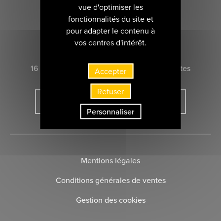
vue d'optimiser les
fonctionnalités du site et
pour adapter le contenu à
CONTACTEZ-NOUS
vos centres d'intérêt.
16 rue Marie-Anne du Boccage 44000 Nantes
Accepter
Refuser
INSCRIVEZ-VOUS À LA NEWSLETTER
Personnaliser
Mentions légales
Conditions générales de ventes
Gestion des cookies