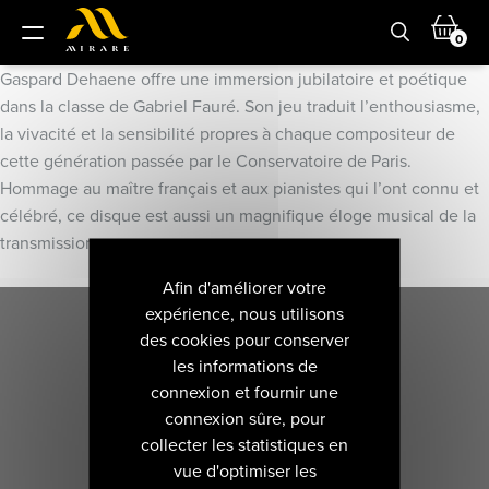
0
Gaspard Dehaene offre une immersion jubilatoire et poétique
dans la classe de Gabriel Fauré. Son jeu traduit l’enthousiasme,
la vivacité et la sensibilité propres à chaque compositeur de
cette génération passée par le Conservatoire de Paris.
Hommage au maître français et aux pianistes qui l’ont connu et
célébré, ce disque est aussi un magnifique éloge musical de la
transmission.
Afin d'améliorer votre
expérience, nous utilisons
des cookies pour conserver
les informations de
connexion et fournir une
connexion sûre, pour
collecter les statistiques en
vue d'optimiser les