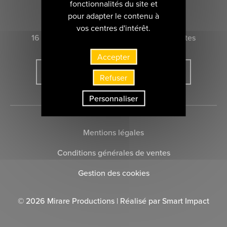
fonctionnalités du site et
CONTACTEZ-NOUS
pour adapter le contenu à
vos centres d'intérêt.
16 rue Marie-Anne du Boccage 44000 Nantes
Accepter
INSCRIVEZ-VOUS À LA NEWSLETTER
Refuser
Personnaliser
Mentions légales
Conditions générales de ventes
Gestion des cookies
© 2026 Mirare Productions | Réalisé par
Smart Impact