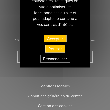
collecter les statistiques en
vue d'optimiser les
fonctionnalités du site et
pour adapter le contenu à
vos centres d'intérêt.
CONTACTEZ-NOUS
Accepter
16 rue Marie-Anne du Boccage 44000 Nantes
Refuser
INSCRIVEZ-VOUS À LA NEWSLETTER
Personnaliser
Mentions légales
Conditions générales de ventes
Gestion des cookies