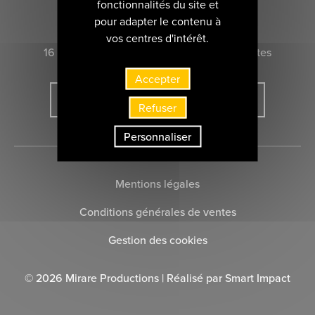
fonctionnalités du site et
CONTACTEZ-NOUS
pour adapter le contenu à
vos centres d'intérêt.
16 rue Marie-Anne du Boccage 44000 Nantes
Accepter
INSCRIVEZ-VOUS À LA NEWSLETTER
Refuser
Personnaliser
Mentions légales
Conditions générales de ventes
Gestion des cookies
© 2026 Mirare Productions | Réalisé par
Smart Impact