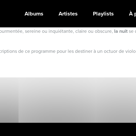
Albums
Artistes
Playlists
À 
tourmentée, sereine ou inquiétante, claire ou obscure,
la nuit
se 
scriptions de ce programme pour les destiner à un octuor de viol