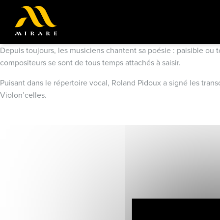
Depuis toujours, les musiciens chantent sa poésie : paisible ou 
compositeurs se sont de tous temps attachés à saisir.
Puisant dans le répertoire vocal, Roland Pidoux a signé les tran
Violon’celles.