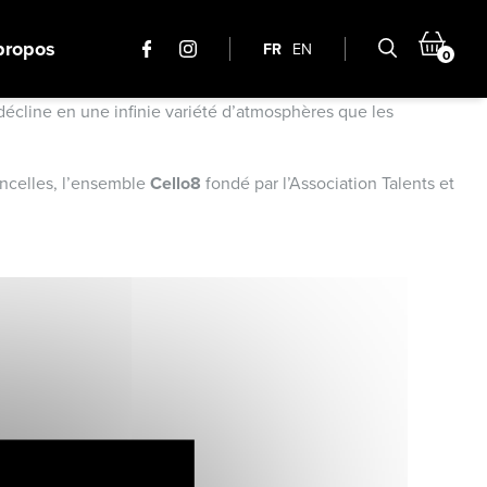
propos
FR
EN
0
décline en une infinie variété d’atmosphères que les
oncelles, l’ensemble
Cello8
fondé par l’Association Talents et