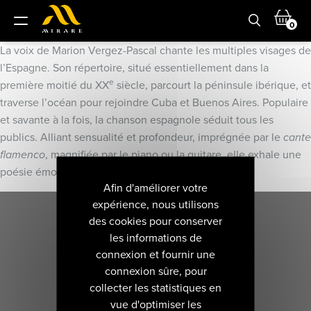
0
La voix de Marion Vergez-Pascal chante les multiples visages de
l’Espagne. Son répertoire, situé essentiellement dans la
e
première moitié du XX
siècle, parcourt la péninsule ibérique, et
traverse l’océan pour rejoindre Cuba et Buenos Aires. Populaire
et savante à la fois, la chanson espagnole séduit tous les
publics. Alliant sensualité et profondeur, imprégnée par le
cante
flamenco
, magnifiée par le piano ou la guitare, elle exhale une
poésie émouvante et intemporelle.
Afin d'améliorer votre
expérience, nous utilisons
des cookies pour conserver
les informations de
connexion et fournir une
connexion sûre, pour
collecter les statistiques en
vue d'optimiser les