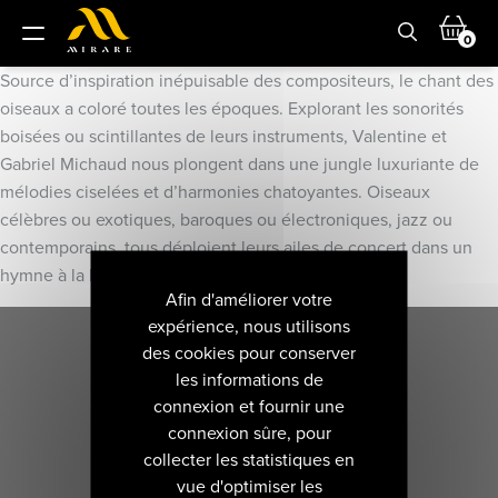
0
Source d’inspiration inépuisable des compositeurs, le chant des
oiseaux a coloré toutes les époques. Explorant les sonorités
boisées ou scintillantes de leurs instruments, Valentine et
Gabriel Michaud nous plongent dans une jungle luxuriante de
mélodies ciselées et d’harmonies chatoyantes. Oiseaux
célèbres ou exotiques, baroques ou électroniques, jazz ou
contemporains, tous déploient leurs ailes de concert dans un
hymne à la liberté et la diversité musicale.
Afin d'améliorer votre
expérience, nous utilisons
des cookies pour conserver
les informations de
connexion et fournir une
connexion sûre, pour
collecter les statistiques en
vue d'optimiser les