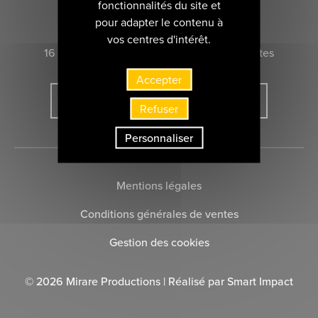
fonctionnalités du site et
CONTACTEZ-NOUS
pour adapter le contenu à
vos centres d'intérêt.
16 rue Marie-Anne du Boccage 44000 Nantes
Accepter
INSCRIVEZ-VOUS À LA NEWSLETTER
Refuser
Personnaliser
Mentions légales
Conditions générales de ventes
Gestion des cookies
© 2026 Mirare Productions | Réalisé par
Smart Impact