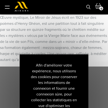
0
Œuvre mystique, Le Miroir de Jésus écrit en 1923 sur des
poèmes d’Henry Ghéon, est une partition tout à fait singulière
par sa structure en quinze fragments où le chrétien médite sur
les « mystères » vécus par la Vierge Marie face aux événements
de la vie de son Fils, comme dans un « miroir » d’elle-même. Par
sa formation également : mezzo-soprano, chœur de femmes,
harpe et quintette à cordes. Une œuvre rare, raffinée, à méditer
autant qu’à écouter.
Afin d'améliorer votre
expérience, nous utilisons
des cookies pour conserver
les informations de
connexion et fournir une
connexion sûre, pour
collecter les statistiques en
vue d'optimiser les