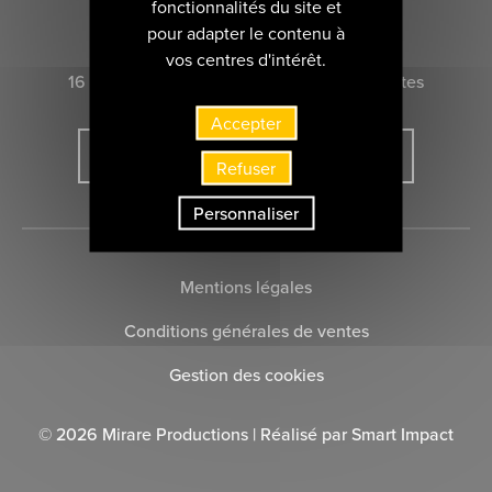
fonctionnalités du site et
CONTACTEZ-NOUS
pour adapter le contenu à
vos centres d'intérêt.
16 rue Marie-Anne du Boccage 44000 Nantes
Accepter
INSCRIVEZ-VOUS À LA NEWSLETTER
Refuser
Personnaliser
Mentions légales
Conditions générales de ventes
Gestion des cookies
© 2026 Mirare Productions | Réalisé par
Smart Impact