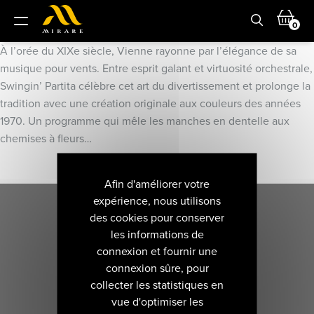
0
À l’orée du XIX
e
siècle, Vienne rayonne par l’élégance de sa
musique pour vents. Entre esprit galant et virtuosité orchestrale,
Swingin’ Partita
célèbre cet art du divertissement et prolonge la
tradition avec une création originale aux couleurs des années
1970. Un programme qui mêle les manches en dentelle aux
chemises à fleurs…
Afin d'améliorer votre
expérience, nous utilisons
des cookies pour conserver
les informations de
connexion et fournir une
connexion sûre, pour
collecter les statistiques en
vue d'optimiser les