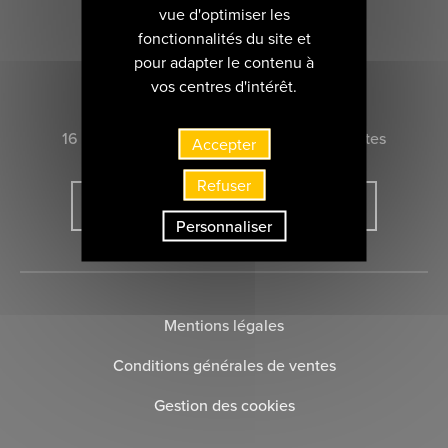
vue d'optimiser les
fonctionnalités du site et
pour adapter le contenu à
CONTACTEZ-NOUS
vos centres d'intérêt.
16 rue Marie-Anne du Boccage 44000 Nantes
Accepter
Refuser
INSCRIVEZ-VOUS À LA NEWSLETTER
Personnaliser
Mentions légales
Conditions générales de ventes
Gestion des cookies