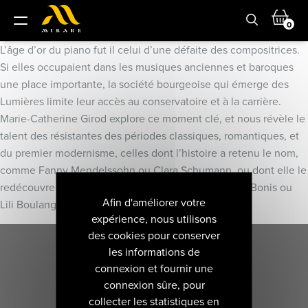
0
L’âge d’or du piano fut il celui d’une défaite des compositrices.
Si elles occupaient dans les musiques anciennes et baroques
une place importante, la société bourgeoise qui émerge des
Lumières limite leur accès au conservatoire et à la carrière.
Marie-Catherine Girod explore ce moment clé, et nous révèle le
talent des résistantes des périodes classiques, romantiques, et
du premier modernisme, celles dont l’histoire a retenu le nom,
comme Fanny Mendelssohn ou Clara Schumann, ou dont elle le
redécouvre aujourd’hui comme Louise Farrenc, Mel Bonis ou
Afin d'améliorer votre
Lili Boulanger…
expérience, nous utilisons
des cookies pour conserver
les informations de
connexion et fournir une
connexion sûre, pour
collecter les statistiques en