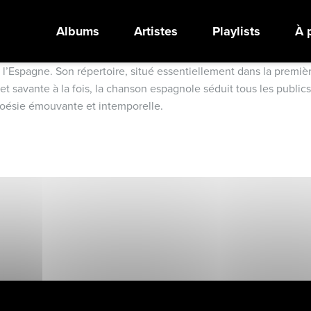
Albums
Artistes
Playlists
À 
 l’Espagne. Son répertoire, situé essentiellement dans la premiè
t savante à la fois, la chanson espagnole séduit tous les publics
 poésie émouvante et intemporelle.