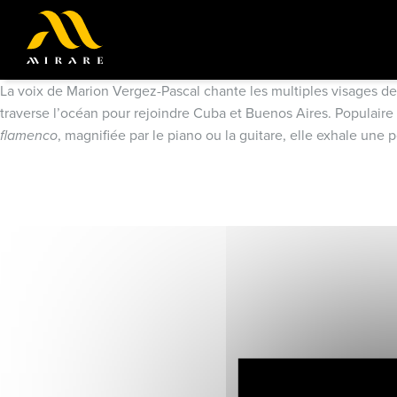
La voix de Marion Vergez-Pascal chante les multiples visages de
traverse l’océan pour rejoindre Cuba et Buenos Aires. Populaire e
flamenco
, magnifiée par le piano ou la guitare, elle exhale une