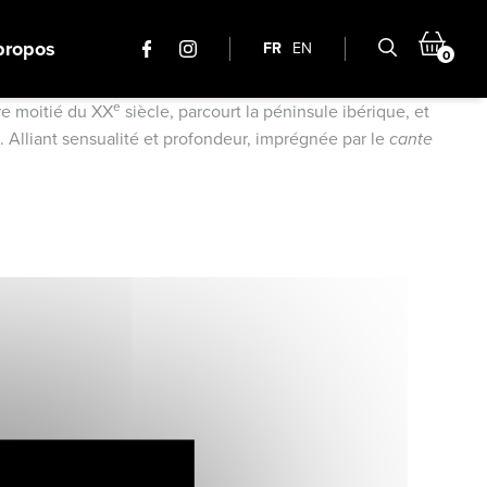
propos
FR
EN
0
e
re moitié du XX
siècle, parcourt la péninsule ibérique, et
. Alliant sensualité et profondeur, imprégnée par le
cante