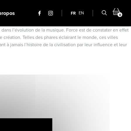
propos
EN
FR
0
 dans l’évolution de la musique. Force est de constater en effet
 création. Telles des phares éclairant le monde, ces villes
à jamais l’histoire de la civilisation par leur influence et leur