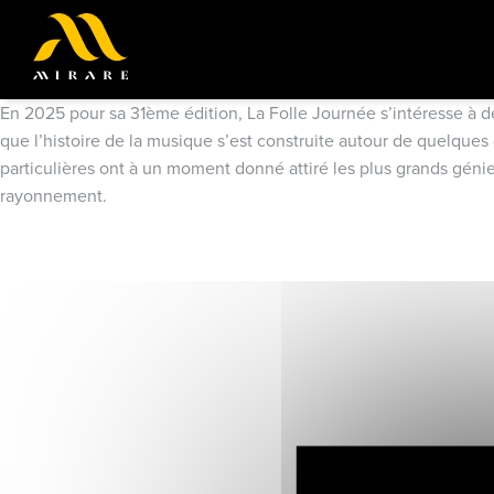
En 2025 pour sa 31ème édition, La Folle Journée s’intéresse à des
que l’histoire de la musique s’est construite autour de quelques 
particulières ont à un moment donné attiré les plus grands génies e
rayonnement.