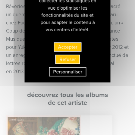
collecter les statistiques en
Rêveries pour Connaisseurs et Amateurs, consacré
vue d'optimiser les
uniquement à Carl Philipp Emanuel Bach, est paru
fonctionnalités du site et
pour adapter le contenu à
chez Fuga Libera et a obtenu un 5 de Diapason, un «
vos centres d'intérêt.
Coup de Coeur 2008 » de Marc Dumont sur France
Musique et Record Geijutsu Tokyo. Le CD Sonates
Accepter
pour Yukio obtient un Diapason d’Or en janvier 2012 et
un enregistrement sur un parcours original ponctué de
Refuser
lettres romantiques est réalisé chez Ligia Digital
en 2013.
Personnaliser
découvrez tous les albums
de cet artiste