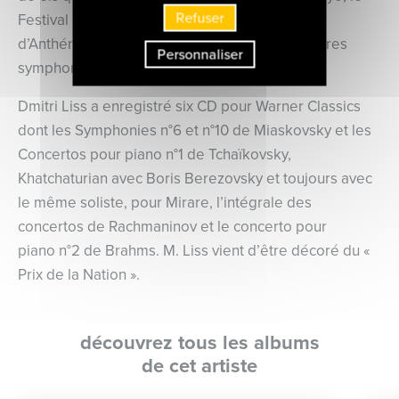
Refuser
Festival Radio France Montpellier, La Roque
d’Anthéron, Europalia, le « Festival des orchestres
Personnaliser
symphoniques du monde » à Moscou…
Dmitri Liss a enregistré six CD pour Warner Classics
dont les Symphonies n°6 et n°10 de Miaskovsky et les
Concertos pour piano n°1 de Tchaïkovsky,
Khatchaturian avec Boris Berezovsky et toujours avec
le même soliste, pour Mirare, l’intégrale des
concertos de Rachmaninov et le concerto pour
piano n°2 de Brahms. M. Liss vient d’être décoré du «
Prix de la Nation ».
découvrez tous les albums
de cet artiste