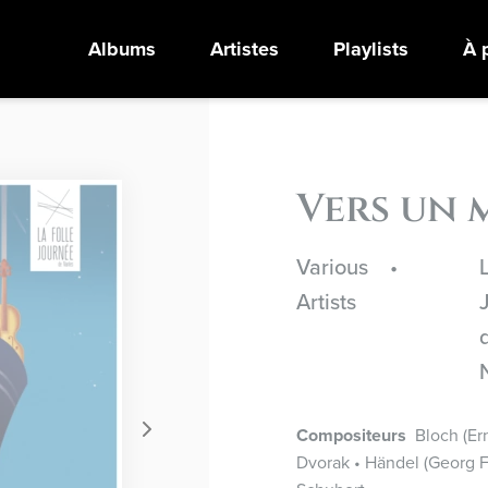
Albums
Artistes
Playlists
À 
Vers un
Various
•
Artists
Compositeurs
Bloch (Ern
Dvorak • Händel (Georg Fr