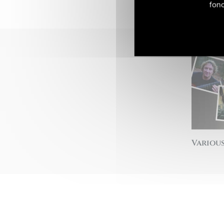
fonc
Various