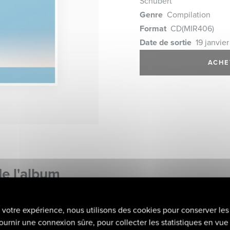
Schubert
Genre
Compilation
Format
CD
(MIR406)
Date de sortie
19 janvier
ACHE
de l'album
r votre expérience, nous utilisons des cookies pour conserver les
ournir une connexion sûre, pour collecter les statistiques en vue 