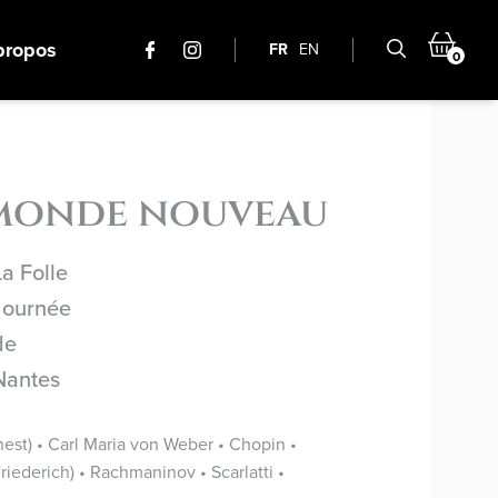
propos
FR
EN
0
 monde nouveau
La Folle
Journée
de
Nantes
est) • Carl Maria von Weber • Chopin •
iederich) • Rachmaninov • Scarlatti •