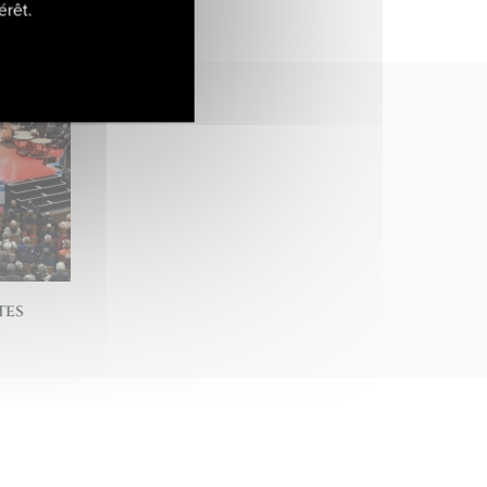
érêt.
tes