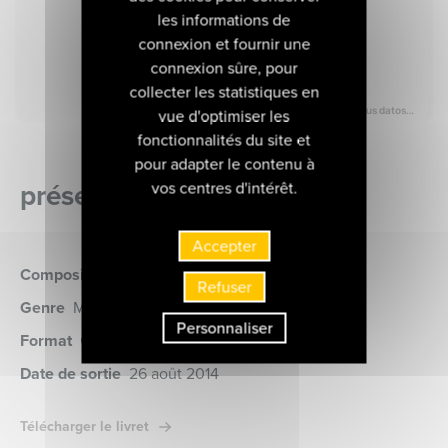
les informations de
connexion et fournir une
connexion sûre, pour
collecter les statistiques en
vue d'optimiser les
fonctionnalités du site et
pour adapter le contenu à
présentation de l'album
vos centres d'intérêt.
Accepter
Compositeur
Telemann
Refuser
Genre
Musique baroque, Musique religieuse
Personnaliser
Format
CD
(MIR255)
Date de sortie
26 août 2014
Télécharger le livret