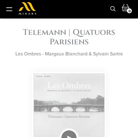
0
Telemann | Quatuors
Parisiens
Les Ombres - Margaux Blanchard & Sylvain Sartre