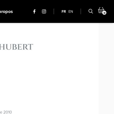
propos
FR
EN
0
hubert
e 2010