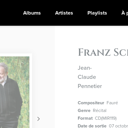
Albums
Artistes
Playlists
À 
Franz Sc
Jean-
Claude
Pennetier
Compositeur
Fauré
Genre
Récital
Format
CD
(MIR119)
Date de sortie
07 octobr