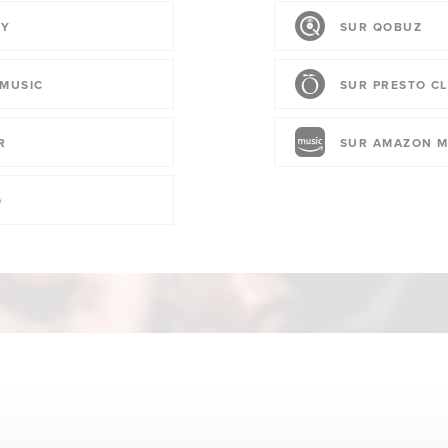
FY
SUR QOBUZ
 MUSIC
SUR PRESTO CL
R
SUR AMAZON M
O