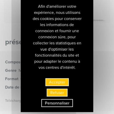
Afin d'améliorer votre
expérience, nous utilisons
des cookies pour conserver
les informations de
connexion et fournir une
connexion sûre, pour
présentation de l'album
collecter les statistiques en
vue d'optimiser les
fonctionnalités du site et
pour adapter le contenu à
Compositeur
Glass
vos centres d'intérêt.
Genre
Musique Contemporaine
Format
CD, Vinyle
(MIR812)
Accepter
Date de sortie
03 avril 2026
Refuser
Télécharger le livret
Personnaliser