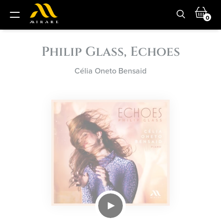
0
Philip Glass, Echoes
Célia Oneto Bensaid