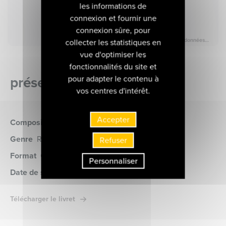
les informations de
connexion et fournir une
connexion sûre, pour
collecter les statistiques en
vue d'optimiser les
fonctionnalités du site et
présentation de l'album
pour adapter le contenu à
vos centres d'intérêt.
Accepter
Compositeur
Mozart (Wolfgang Amadeus)
Genre
Récital
Refuser
Format
CD
(MIR730)
Personnaliser
Date de sortie
19 avril 2024
Télécharger le livret