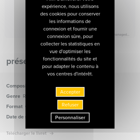
expérience, nous utilisons
des cookies pour conserver
les informations de
connexion et fournir une
connexion sûre, pour
collecter les statistiques en
vue d'optimiser les
présentation de l'album
fonctionnalités du site et
pour adapter le contenu à
vos centres d'intérêt.
Compositeur
Bach (Johann Sebastian)
Accepter
Genre
Récital
Refuser
Format
CD
(MIR082)
Date de sortie
08 janvier 2009
Personnaliser
Télécharger le livret