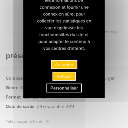
les informations de
connexion et fournir une
connexion sûre, pour
collecter les statistiques en
vue d'optimiser les
fonctionnalités du site et
pour adapter le contenu à
vos centres d'intérêt.
présentation de l'album
Accepter
Refuser
Compositeurs
Barraqué • Debussy • Liszt • Neuburger
Genre
Récital
Personnaliser
Format
CD
(MIR145)
Date de sortie
29 septembre 2011
Télécharger le livret