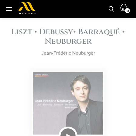
0
Liszt • Debussy• Barraqué •
Neuburger
Jean-Frédéric Neuburger