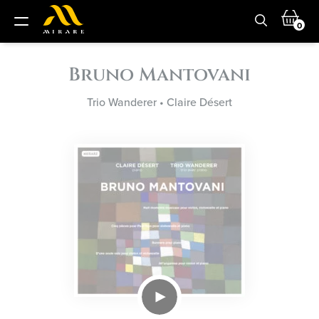
0
Bruno Mantovani
Trio Wanderer
•
Claire Désert