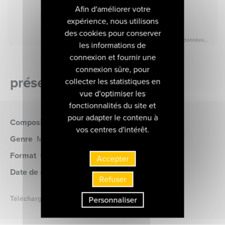
Afin d'améliorer votre
expérience, nous utilisons
des cookies pour conserver
les informations de
connexion et fournir une
connexion sûre, pour
présentation de l'album
collecter les statistiques en
vue d'optimiser les
fonctionnalités du site et
pour adapter le contenu à
Compositeur
Mantovani
vos centres d'intérêt.
Genre
Musique de chambre
Format
CD
(MIR159)
Accepter
Date de sortie
29 avril 2013
Refuser
Télécharger le livret
Personnaliser