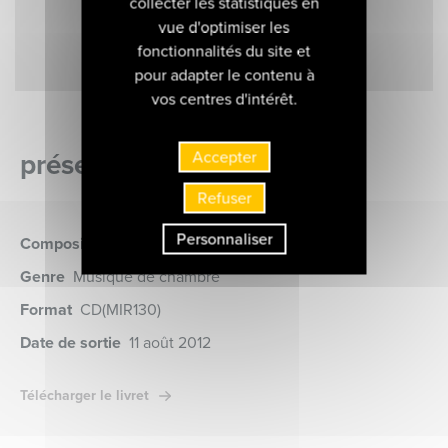
collecter les statistiques en
vue d'optimiser les
fonctionnalités du site et
pour adapter le contenu à
vos centres d'intérêt.
présentation de l'album
Accepter
Refuser
Personnaliser
Compositeur
Brahms (Johannes)
Genre
Musique de chambre
Format
CD
(MIR130)
Date de sortie
11 août 2012
Télécharger le livret