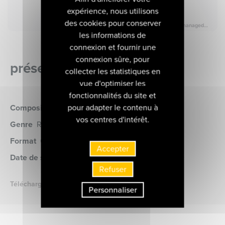
expérience, nous utilisons
des cookies pour conserver
les informations de
connexion et fournir une
connexion sûre, pour
présentation de l'album
collecter les statistiques en
vue d'optimiser les
fonctionnalités du site et
pour adapter le contenu à
Compositeur
Beethoven (Ludwig von)
vos centres d'intérêt.
Genre
Récital
Format
CD
(MIR187)
Accepter
Date de sortie
10 septembre 2013
Refuser
Télécharger le livret
Personnaliser