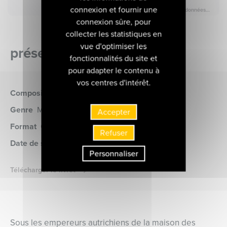
connexion et fournir une
connexion sûre, pour
collecter les statistiques en
vue d'optimiser les
présentation de l'album
fonctionnalités du site et
pour adapter le contenu à
vos centres d'intérêt.
Compositeur
Bertali (Antonio)
Genre
Musique baroque, Musique religieuse
Accepter
Format
CD
(MIR9969)
Refuser
Date de sortie
10 novembre 2004
Personnaliser
Télécharger le livret
Sous les empereurs autrichiens de la maison des