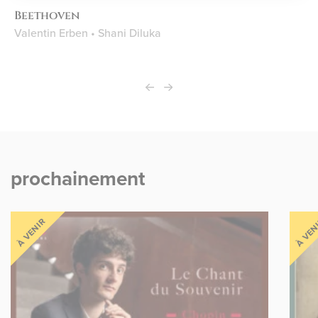
Beethoven
Valentin Erben • Shani Diluka
prochainement
À VENIR
À VEN