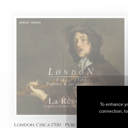
To enhance yo
connection, to 
London, Circa 1700 - Purcell & his