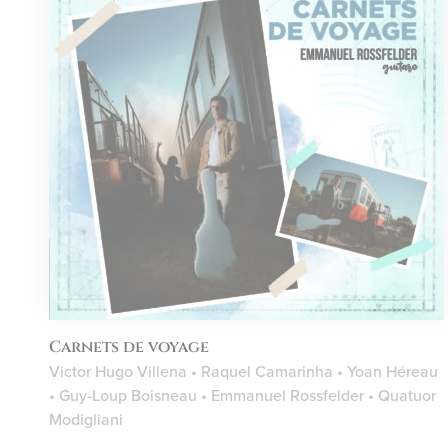
Carnets de voyage
Victor Hugo Villena • Raquel Camarinha • Yoan Héreau
• Guy-Loup Boisneau • Emmanuel Rossfelder • Quatuor
Modigliani