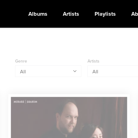
Albums
Artists
Playlists
Ab
Genre
Artists
All
All