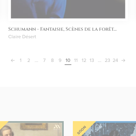
Schumann - Fantaisie, Scènes de la forêt…
Claire Désert
1
2
...
7
8
9
10
11
12
13
...
23
24
SOON