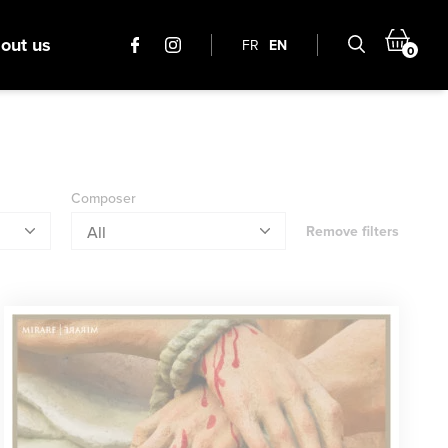
out us
FR
EN
0
Composer
Remove filters
All