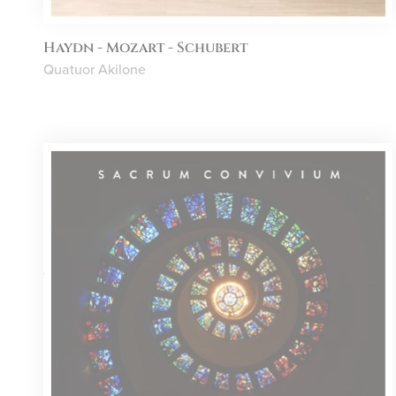
Haydn - Mozart - Schubert
Quatuor Akilone