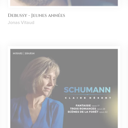
Debussy - Jeunes années
Jonas Vitaud